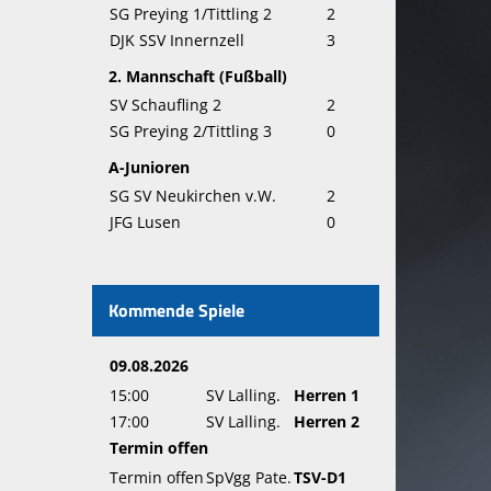
SG Preying 1/Tittling 2
2
DJK SSV Innernzell
3
2. Mannschaft (Fußball)
SV Schaufling 2
2
SG Preying 2/Tittling 3
0
A-Junioren
SG SV Neukirchen v.W.
2
JFG Lusen
0
Kommende Spiele
09.08.2026
15:00
SV Lalling.
Herren 1
17:00
SV Lalling.
Herren 2
Termin offen
Termin offen
SpVgg Pate.
TSV-D1