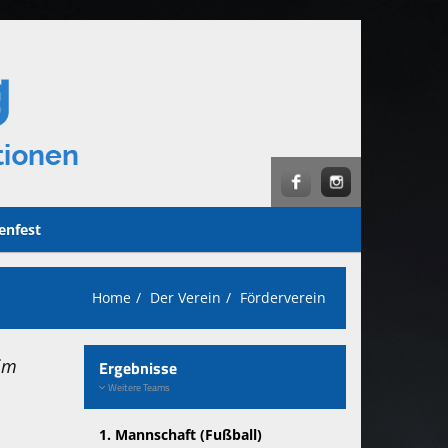
enfest
Home
Der Verein
Förderverein
 im
Ergebnisse
Weitere Teams
1. Mannschaft (Fußball)