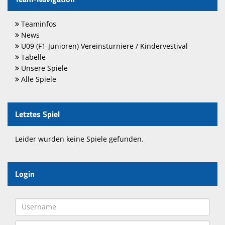
Teaminfos
News
U09 (F1-Junioren) Vereinsturniere / Kindervestival
Tabelle
Unsere Spiele
Alle Spiele
Letztes Spiel
Leider wurden keine Spiele gefunden.
Login