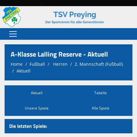
Home
A-Klasse Lalling Reserve - Aktuell
Der Verein
Home
Fußball
Herren
2. Mannschaft (Fußball)
Chronik
Aktuell
Fußball
Aktuell
Tabelle
Tischtennis
Turnen
Unsere Spiele
Alle Spiele
Ski
Die letzten Spiele:
Freizeit