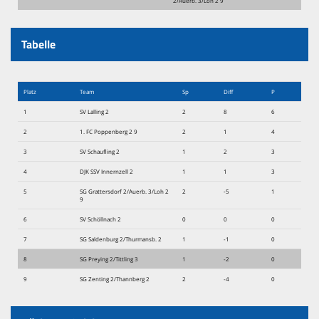
2/Auerb. 3/Loh 2 9
Tabelle
Platz
Team
Sp
Diff
P
1
SV Lalling 2
2
8
6
2
1. FC Poppenberg 2 9
2
1
4
3
SV Schaufling 2
1
2
3
4
DJK SSV Innernzell 2
1
1
3
5
SG Grattersdorf 2/Auerb. 3/Loh 2
2
-5
1
9
6
SV Schöllnach 2
0
0
0
7
SG Saldenburg 2/Thurmansb. 2
1
-1
0
8
SG Preying 2/Tittling 3
1
-2
0
9
SG Zenting 2/Thannberg 2
2
-4
0