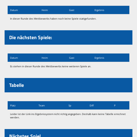
Tavernenfest
Datum
Heim
Gast
Ergebnis
In dieser Runde des Wettbewerbs haben noch keine Spiele stattgefunden.
Die nächsten Spiele:
Datum
Heim
Gast
Ergebnis
Es stehen in dieser Runde des Wettbewerbs keine weiteren Spiele an.
Tabelle
Platz
Team
Sp
Diff
P
Leider ist der Link ins Ergebnissystem nicht richtig angegeben. Deshalb kann keine Tabelle errechnet
werden.
Nächstes Spiel