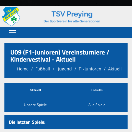
Home
U09 (F1-Junioren) Vereinsturniere /
Der Verein
Kindervestival - Aktuell
Chronik
Home
Fußball
Jugend
F1-Junioren
Aktuell
Fußball
Aktuell
Tabelle
Tischtennis
Turnen
Unsere Spiele
Alle Spiele
Ski
Die letzten Spiele:
Freizeit