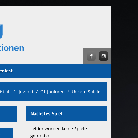
enfest
ßball
Jugend
C1-Junioren
Unsere Spiele
Nächstes Spiel
Leider wurden keine Spiele
s
gefunden.