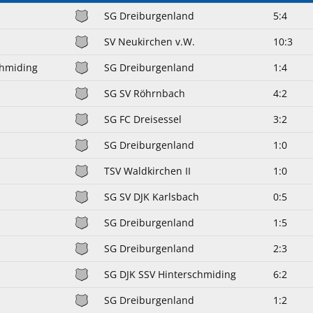
h
SG Dreiburgenland
5:4
SV Neukirchen v.W.
10:3
chmiding
SG Dreiburgenland
1:4
SG SV Röhrnbach
4:2
SG FC Dreisessel
3:2
SG Dreiburgenland
1:0
TSV Waldkirchen II
1:0
SG SV DJK Karlsbach
0:5
SG Dreiburgenland
1:5
SG Dreiburgenland
2:3
SG DJK SSV Hinterschmiding
6:2
SG Dreiburgenland
1:2