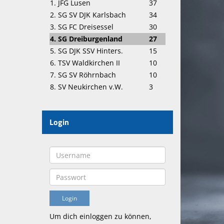
1. JFG Lusen
37
2. SG SV DJK Karlsbach
34
3. SG FC Dreisessel
30
4. SG Dreiburgenland
27
5. SG DJK SSV Hinters.
15
6. TSV Waldkirchen II
10
7. SG SV Röhrnbach
10
8. SV Neukirchen v.W.
3
Login
Um dich einloggen zu können,