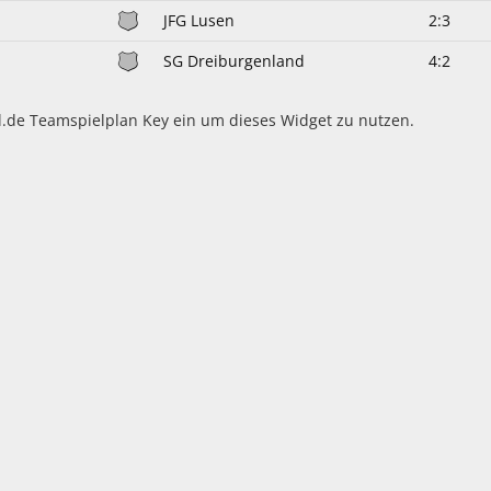
JFG Lusen
2:3
SG Dreiburgenland
4:2
l.de Teamspielplan Key ein um dieses Widget zu nutzen.