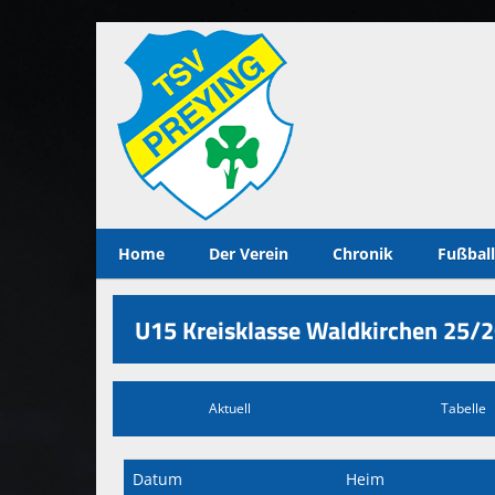
Home
Der Verein
Chronik
Fußball
U15 Kreisklasse Waldkirchen 25/2
Aktuell
Tabelle
Datum
Heim